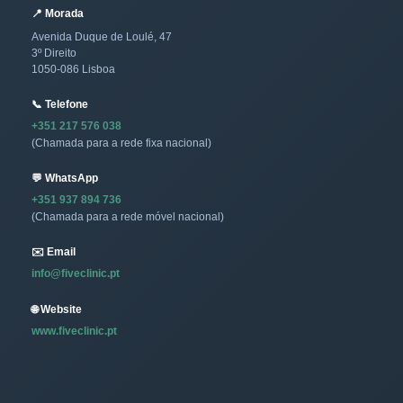
📍 Morada
Avenida Duque de Loulé, 47
3º Direito
1050-086 Lisboa
📞 Telefone
+351 217 576 038
(Chamada para a rede fixa nacional)
💬 WhatsApp
+351 937 894 736
(Chamada para a rede móvel nacional)
✉️ Email
info@fiveclinic.pt
🌐 Website
www.fiveclinic.pt