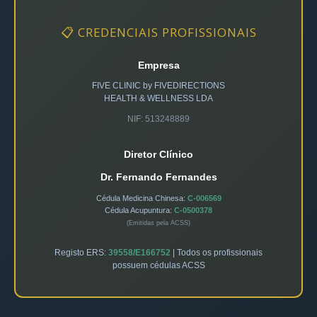
📋 CREDENCIAIS PROFISSIONAIS
Empresa
FIVE CLINIC by FIVEDIRECTIONS
HEALTH & WELLNESS LDA
NIF: 513248889
Diretor Clínico
Dr. Fernando Fernandes
Cédula Medicina Chinesa:
C-006569
Cédula Acupuntura:
C-0500378
(Emitidas pela ACSS)
Registo ERS:
39558/E166752
| Todos os profissionais
possuem cédulas ACSS