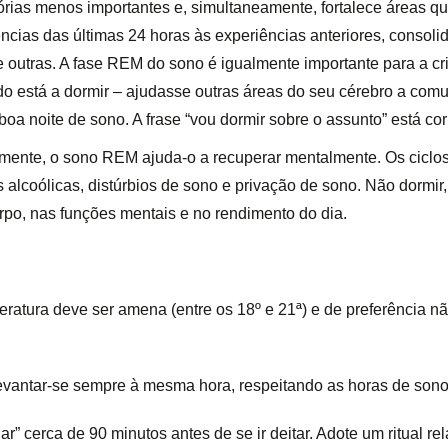
rias menos importantes e, simultaneamente, fortalece áreas q
ncias das últimas 24 horas às experiências anteriores, consoli
re outras. A fase REM do sono é igualmente importante para a c
do está a dormir – ajudasse outras áreas do seu cérebro a comu
 noite de sono. A frase “vou dormir sobre o assunto” está corr
amente, o sono REM ajuda-o a recuperar mentalmente. Os ciclos
as alcoólicas, distúrbios de sono e privação de sono. Não dormi
rpo, nas funções mentais e no rendimento do dia.
peratura deve ser amena (entre os 18º e 21ª) e de preferência nã
e levantar-se sempre à mesma hora, respeitando as horas de son
ar” cerca de 90 minutos antes de se ir deitar. Adote um ritual 