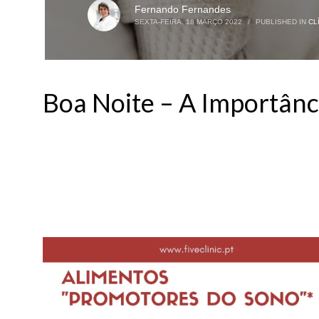
Fernando Fernandes
SEXTA-FEIRA, 18 MARÇO 2022
/
PUBLISHED IN
CL
Boa Noite – A Importânc
sono