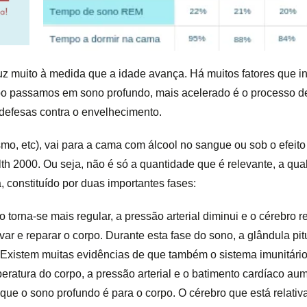
uz muito à medida que a idade avança. Há muitos fatores que in
po passamos em sono profundo, mais acelerado é o processo d
 defesas contra o envelhecimento.
, etc), vai para a cama com álcool no sangue ou sob o efeito d
th 2000. Ou seja, não é só a quantidade que é relevante, a q
 constituído por duas importantes fases:
o torna-se mais regular, a pressão arterial diminui e o cérebro
enovar e reparar o corpo. Durante esta fase do sono, a glândula p
 Existem muitas evidências de que também o sistema imunitário
atura do corpo, a pressão arterial e o batimento cardíaco au
que o sono profundo é para o corpo. O cérebro que está relativ