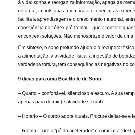
à vida: sonha e reorganiza informação, apaga as memó
recordar; impulsiona a memória ao conectar as experiê
facilita a aprendizagem e o crescimento neuronal, ent
consciência no córtex pré-frontal – que acontece quan
encontrem soluções. Não menospreze o valor de uma boa
Em síntese, o sono profundo ajuda-o a recuperar fisic
a alimentação, a atividade física, a ingestão de bebid
verdadeira tortura, tem consequências negativas no co
9 dicas para uma Boa Noite de Sono:
– Quarto – confortável, silencioso e escuro. A sua tem
apenas para dormir (e atividade sexual)
– Horário – O corpo adora rituais. Procure deitar-se 
– Rotina – Tire o “pé do acelerador” e comece a “deslig