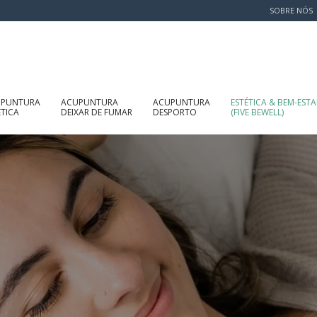
SOBRE NÓS
UPUNTURA
ACUPUNTURA
ACUPUNTURA
ESTÉTICA & BEM-ESTA
ÉTICA
DEIXAR DE FUMAR
DESPORTO
(FIVE BEWELL)