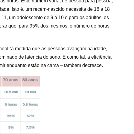
s horas. Este número varia, de pessoa para pessoa,
dade. Isto é, um recém-nascido necessita de 16 a 18
 11, um adolescente de 9 a 10 e para os adultos, os
erar que, para 95% dos mesmos, o número de horas
hool “à medida que as pessoas avançam na idade,
nado de latência do sono. E como tal, a eficiência
mir enquanto estão na cama – também decresce.