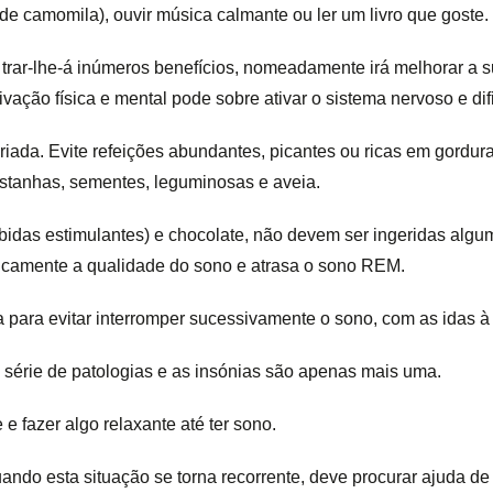
e camomila), ouvir música calmante ou ler um livro que goste.
tina trar-lhe-á inúmeros benefícios, nomeadamente irá melhorar a 
ivação física e mental pode sobre ativar o sistema nervoso e dif
ada. Evite refeições abundantes, picantes ou ricas em gorduras 
astanhas, sementes, leguminosas e aveia.
bebidas estimulantes) e chocolate, não devem ser ingeridas al
sticamente a qualidade do sono e atrasa o sono REM.
va para evitar interromper sucessivamente o sono, com as idas 
 série de patologias e as insónias são apenas mais uma.
e fazer algo relaxante até ter sono.
o esta situação se torna recorrente, deve procurar ajuda de um