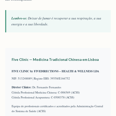
Lembre-se:
Deixar de fumar é recuperar a sua respiração, a sua
energia e a sua liberdade.
Five Clinic — Medicina Tradicional Chinesa em Lisboa
FIVE CLINIC by FIVEDIRECTIONS – HEALTH & WELLNESS LDA
NIF: 513248889 | Registo ERS: 39558/E166752
Diretor Clínico:
Dr. Fernando Fernandes
Cédula Profissional Medicina Chinesa: C-006569 (ACSS)
Cédula Profissional Acupuntura: C-0500378 (ACSS)
Equipa de profissionais certificados e acreditados pela Administração Central
do Sistema de Saúde (ACSS)