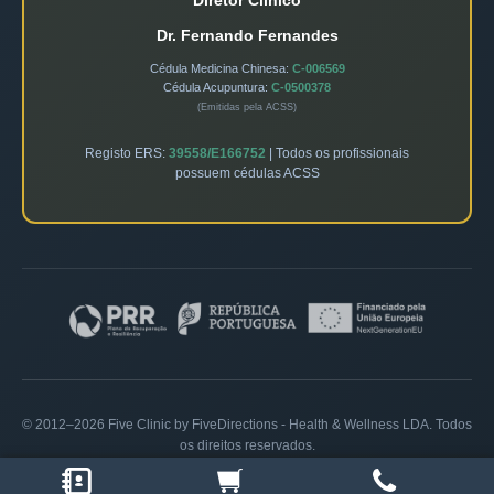
Diretor Clínico
Dr. Fernando Fernandes
Cédula Medicina Chinesa:
C-006569
Cédula Acupuntura:
C-0500378
(Emitidas pela ACSS)
Registo ERS:
39558/E166752
| Todos os profissionais
possuem cédulas ACSS
© 2012–2026 Five Clinic by FiveDirections - Health & Wellness LDA. Todos
os direitos reservados.
Política de Privacidade
|
Livro de Reclamações