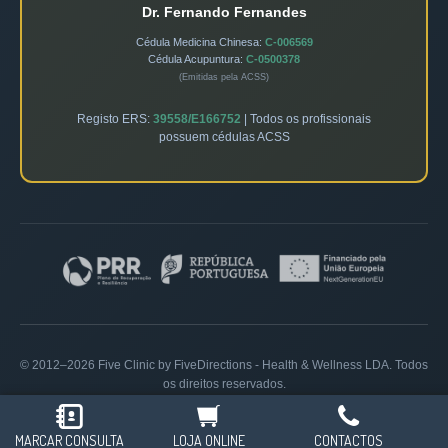
Dr. Fernando Fernandes
Cédula Medicina Chinesa:
C-006569
Cédula Acupuntura:
C-0500378
(Emitidas pela ACSS)
Registo ERS:
39558/E166752
| Todos os profissionais
possuem cédulas ACSS
© 2012–2026 Five Clinic by FiveDirections - Health & Wellness LDA. Todos
os direitos reservados.
Política de Privacidade
|
Livro de Reclamações
MARCAR CONSULTA
LOJA ONLINE
CONTACTOS