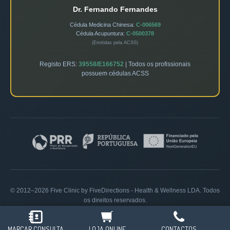
Dr. Fernando Fernandes
Cédula Medicina Chinesa:
C-006569
Cédula Acupuntura:
C-0500378
(Emitidas pela ACSS)
Registo ERS:
39558/E166752
| Todos os profissionais
possuem cédulas ACSS
© 2012–2026 Five Clinic by FiveDirections - Health & Wellness LDA. Todos
os direitos reservados.
Política de Privacidade
|
Livro de Reclamações
MARCAR CONSULTA
LOJA ONLINE
CONTACTOS