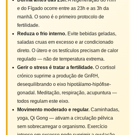
e do Fígado ocorre entre as 23h e as 3h da
manhã. O sono é o primeiro protocolo de
fertilidade.
Reduza o frio interno.
Evite bebidas geladas,
saladas cruas em excesso e ar condicionado
direto. O útero e os testículos precisam de calor
regulado — não de temperatura extrema.
Gerir o stress é tratar a fertilidade.
O cortisol
crónico suprime a produção de GnRH,
desequilibrando o eixo hipotálamo-hipófise-
gonadal. Meditação, respiração, acupuntura —
todos regulam este eixo.
Movimento moderado e regular.
Caminhadas,
yoga, Qi Gong — ativam a circulação pélvica
sem sobrecarregar o organismo. Exercício
intenso em excesso pode suprimir a ovulação.