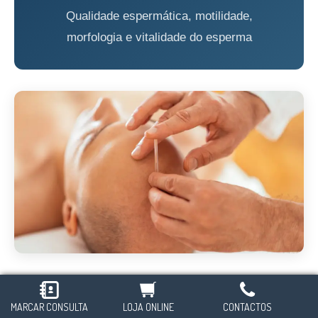
Qualidade espermática, motilidade,
morfologia e vitalidade do esperma
A fertilidade masculina raramente recebe a atenção que
MARCAR CONSULTA
LOJA ONLINE
CONTACTOS
merece — mas os dados são claros:
cerca de 50% dos