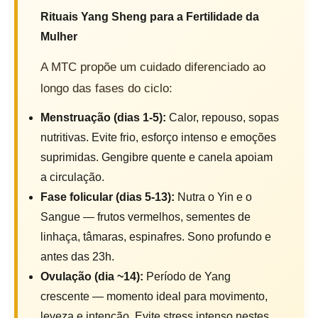
Rituais Yang Sheng para a Fertilidade da
Mulher
A MTC propõe um cuidado diferenciado ao
longo das fases do ciclo:
Menstruação (dias 1-5):
Calor, repouso, sopas
nutritivas. Evite frio, esforço intenso e emoções
suprimidas. Gengibre quente e canela apoiam
a circulação.
Fase folicular (dias 5-13):
Nutra o Yin e o
Sangue — frutos vermelhos, sementes de
linhaça, tâmaras, espinafres. Sono profundo e
antes das 23h.
Ovulação (dia ~14):
Período de Yang
crescente — momento ideal para movimento,
leveza e intenção. Evite stress intenso nestes