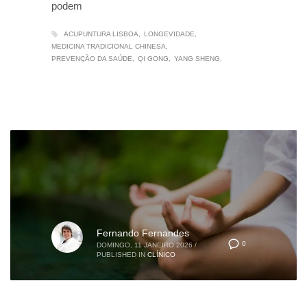
podem
ACUPUNTURA LISBOA
LONGEVIDADE
MEDICINA TRADICIONAL CHINESA
PREVENÇÃO DA SAÚDE
QI GONG
YANG SHENG
Fernando Fernandes
0
DOMINGO, 11 JANEIRO 2026
/
PUBLISHED IN
CLÍNICO