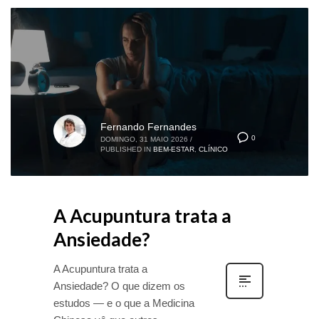
Fernando Fernandes
0
DOMINGO, 31 MAIO 2026
/
PUBLISHED IN
BEM-ESTAR
,
CLÍNICO
A Acupuntura trata a
Ansiedade?
A Acupuntura trata a
Ansiedade? O que dizem os
estudos — e o que a Medicina