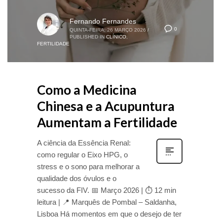
Fernando Fernandes
0
QUINTA-FEIRA, 26 MARÇO 2026
/
PUBLISHED IN
CLÍNICO
,
FERTILIDADE
Como a Medicina
Chinesa e a Acupuntura
Aumentam a Fertilidade
A ciência da Essência Renal:
como regular o Eixo HPG, o
stress e o sono para melhorar a
qualidade dos óvulos e o
sucesso da FIV. 📅 Março 2026 | ⏱ 12 min
leitura | 📍 Marquês de Pombal – Saldanha,
Lisboa Há momentos em que o desejo de ter