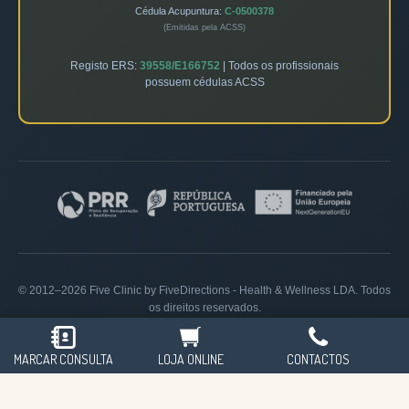
Cédula Acupuntura:
C-0500378
(Emitidas pela ACSS)
Registo ERS:
39558/E166752
| Todos os profissionais
possuem cédulas ACSS
© 2012–2026 Five Clinic by FiveDirections - Health & Wellness LDA. Todos
os direitos reservados.
Política de Privacidade
|
Livro de Reclamações
MARCAR CONSULTA
LOJA ONLINE
CONTACTOS