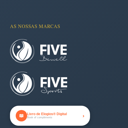
AS NOSSAS MARCAS
Livro de Elogios® Digital
›
📖
Book of compliments