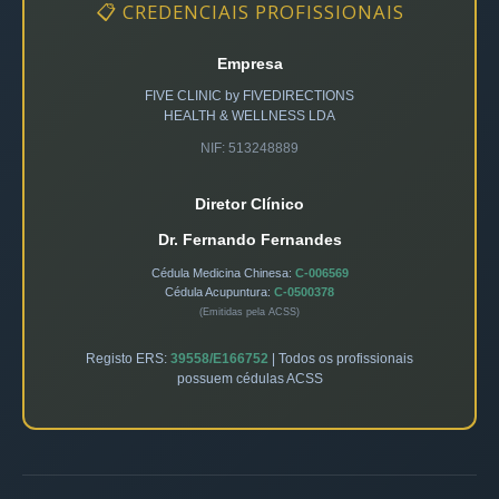
📋 CREDENCIAIS PROFISSIONAIS
Empresa
FIVE CLINIC by FIVEDIRECTIONS
HEALTH & WELLNESS LDA
NIF: 513248889
Diretor Clínico
Dr. Fernando Fernandes
Cédula Medicina Chinesa:
C-006569
Cédula Acupuntura:
C-0500378
(Emitidas pela ACSS)
Registo ERS:
39558/E166752
| Todos os profissionais
possuem cédulas ACSS