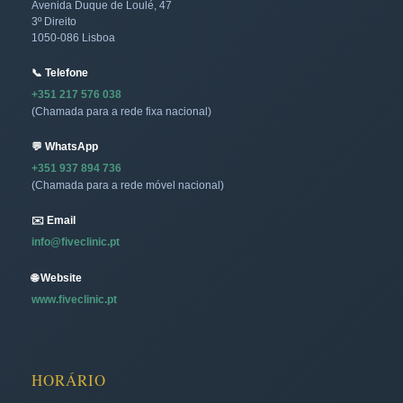
Avenida Duque de Loulé, 47
3º Direito
1050-086 Lisboa
📞 Telefone
+351 217 576 038
(Chamada para a rede fixa nacional)
💬 WhatsApp
+351 937 894 736
(Chamada para a rede móvel nacional)
✉️ Email
info@fiveclinic.pt
🌐 Website
www.fiveclinic.pt
HORÁRIO