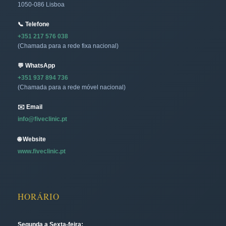
1050-086 Lisboa
📞 Telefone
+351 217 576 038
(Chamada para a rede fixa nacional)
💬 WhatsApp
+351 937 894 736
(Chamada para a rede móvel nacional)
✉️ Email
info@fiveclinic.pt
🌐 Website
www.fiveclinic.pt
HORÁRIO
Segunda a Sexta-feira: