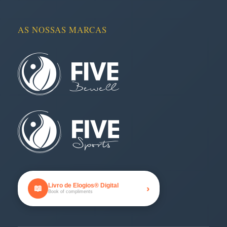
AS NOSSAS MARCAS
Livro de Elogios® Digital
›
📖
Book of compliments