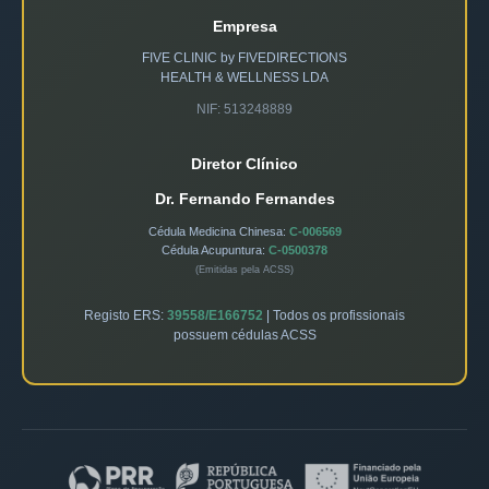
Empresa
FIVE CLINIC by FIVEDIRECTIONS
HEALTH & WELLNESS LDA
NIF: 513248889
Diretor Clínico
Dr. Fernando Fernandes
Cédula Medicina Chinesa:
C-006569
Cédula Acupuntura:
C-0500378
(Emitidas pela ACSS)
Registo ERS:
39558/E166752
| Todos os profissionais
possuem cédulas ACSS