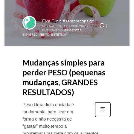
Five Clinic #sempreconsigo
0
SEXTA-FEIRA, 12 JUNHO 2020
/
PUBLISHED IN
BEM-ESTAR
,
EMAGRECIMENTO
,
ESTÉTICA
Mudanças simples para
perder PESO (pequenas
mudanças, GRANDES
RESULTADOS)
Peso Uma dieta cuidada é
fundamental para ficar em
forma e não necessita de
“gastar” muito tempo a
programar uma dieta com os alimentos