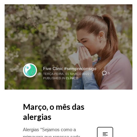
Five Clinic #sempreconsigo
0
TERÇA-FEIRA, 01 MARÇO 2022
/
PUBLISHED IN
CLÍNICO
Março, o mês das
alergias
Alergias “Sejamos como a
primavera que renasce cada