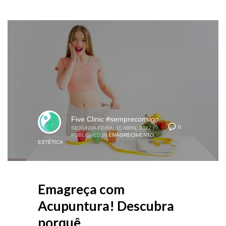
Five Clinic #sempreconsigo
0
SEGUNDA-FEIRA, 11 ABRIL 2022
/
PUBLISHED IN
EMAGRECIMENTO
,
ESTÉTICA
Emagreça com
Acupuntura! Descubra
porquê