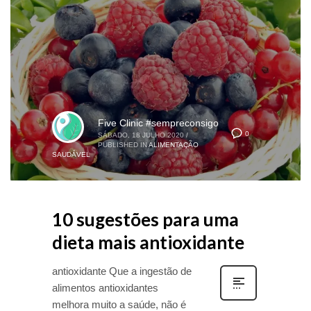
Five Clinic #sempreconsigo
0
SÁBADO, 18 JULHO 2020
/
PUBLISHED IN
ALIMENTAÇÃO
SAUDÁVEL
10 sugestões para uma
dieta mais antioxidante
antioxidante Que a ingestão de
alimentos antioxidantes
melhora muito a saúde, não é