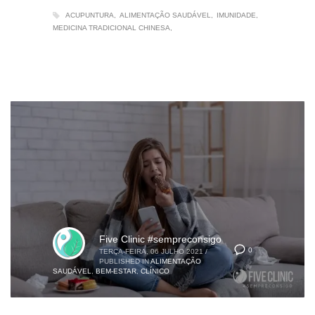
ACUPUNTURA
ALIMENTAÇÃO SAUDÁVEL
IMUNIDADE
MEDICINA TRADICIONAL CHINESA
Five Clinic #sempreconsigo
0
TERÇA-FEIRA, 06 JULHO 2021
/
PUBLISHED IN
ALIMENTAÇÃO
SAUDÁVEL
,
BEM-ESTAR
,
CLÍNICO