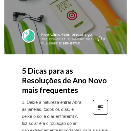
Five Clinic #sempreconsigo
0
SEGUNDA-FEIRA, 31 JANEIRO 2022
/
PUBLISHED IN
BEM-ESTAR
5 Dicas para as
Resoluções de Ano Novo
mais frequentes
1. Deixe a natureza entrar Abra
as janelas, todos os dias, e
deixe o sol e o ar entrarem! A
luz solar e a circulação do ar,
são extremamente importantes para a saúde.