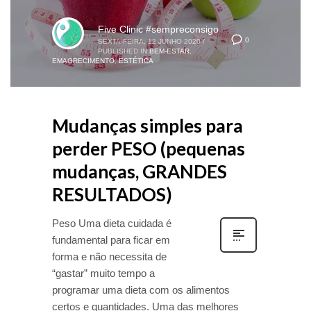
Five Clinic #sempreconsigo
0
SEXTA-FEIRA, 12 JUNHO 2020
/
PUBLISHED IN
BEM-ESTAR
,
EMAGRECIMENTO
,
ESTÉTICA
Mudanças simples para
perder PESO (pequenas
mudanças, GRANDES
RESULTADOS)
Peso Uma dieta cuidada é
fundamental para ficar em
forma e não necessita de
“gastar” muito tempo a
programar uma dieta com os alimentos
certos e quantidades. Uma das melhores