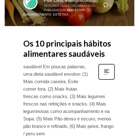
Five Clinic #sempreconsigo
0
SEGUNDA-FEIRA, 08 JUNHO 2020
/
PUBLISHED IN
BEM-ESTAR
,
EMAGRECIMENTO
,
ESTÉTICA
Os 10 principais hábitos
alimentares saudáveis
saudável Em poucas palavras,
uma dieta saudável envolve: (1)
Mais comida caseira. Evite
comer fora. (2) Mais frutas
frescas como snacks. (3) Mais legumes
frescos nas refeições e snacks. (4) Mais
leguminosas como acompanhamento e na
Sopa. (5) Mais Pão denso e escuro, menos
pão branco e refinado. (6) Mais peixe, frango
/ peru sem