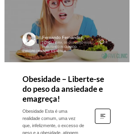
Fernando Fernandes
0
TERÇA-FEIRA, 09 OUTUBRO 2018
/
PUBLISHED IN
CLÍNICO
,
EMAGRECIMENTO
,
ESTÉTICA
Obesidade – Liberte-se
do peso da ansiedade e
emagreça!
Obesidade Esta é uma
realidade comum, uma vez
que, infelizmente, o excesso de
peso e a obesidade, atingem