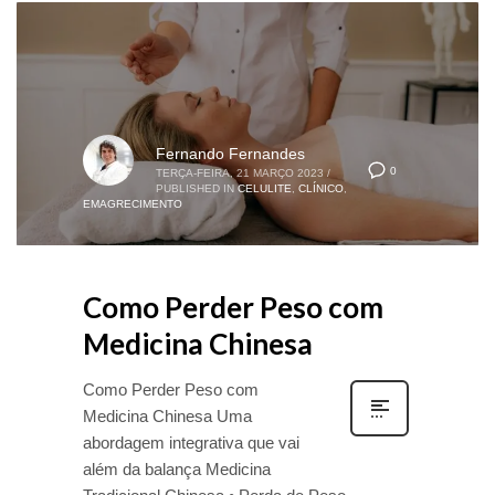
Fernando Fernandes
0
TERÇA-FEIRA, 21 MARÇO 2023
/
PUBLISHED IN
CELULITE
,
CLÍNICO
,
EMAGRECIMENTO
Como Perder Peso com
Medicina Chinesa
Como Perder Peso com
Medicina Chinesa Uma
abordagem integrativa que vai
além da balança Medicina