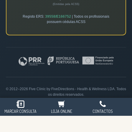
(Emitidas pela ACSS)
Registo ERS:
39558/E166752
| Todos os profissionais
possuem cédulas ACSS
© 2012–2026 Five Clinic by FiveDirections - Health & Wellness LDA. Todos
os direitos reservados.
Política de Privacidade
|
Livro de Reclamações
MARCAR CONSULTA
LOJA ONLINE
CONTACTOS