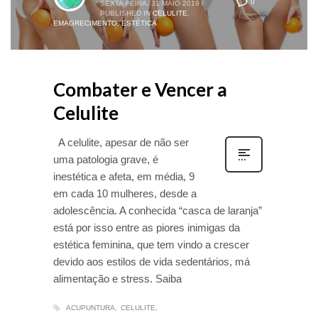
0
SEXTA-FEIRA, 31 MAIO 2019
/
PUBLISHED IN
CELULITE
,
EMAGRECIMENTO
,
ESTÉTICA
Combater e Vencer a
Celulite
A celulite, apesar de não ser
uma patologia grave, é
inestética e afeta, em média, 9
em cada 10 mulheres, desde a
adolescência. A conhecida “casca de laranja”
está por isso entre as piores inimigas da
estética feminina, que tem vindo a crescer
devido aos estilos de vida sedentários, má
alimentação e stress. Saiba
ACUPUNTURA
CELULITE